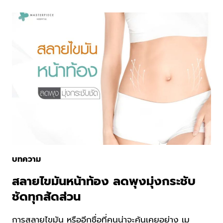
คา
ใจ
ของ
คน
อ้วน
สร้าง
ร่อง11
บทความ
สลายไขมันหน้าท้อง ลดพุงมุ่งกระชับ
ชัดทุกสัดส่วน
การสลายไขมัน หรืออีกชื่อที่คนน่าจะคุ้นเคยอย่าง เม