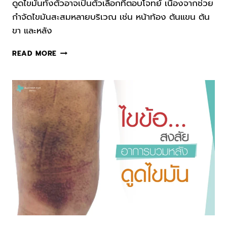
ดูดไขมันทั้งตัวอาจเป็นตัวเลือกที่ตอบโจทย์ เนื่องจากช่วย
กำจัดไขมันสะสมหลายบริเวณ เช่น หน้าท้อง ต้นแขน ต้น
ขา และหลัง
ดูด
READ MORE
ไข
มัน
ทั้ง
ตัว
ตัว
ช่วย
คืน
ความ
มั่นใจ
ให้
รูป
ร่าง
สวย
ได้
สัดส่วน