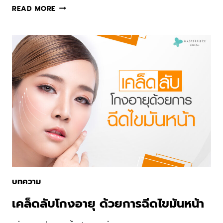
4
READ MORE
วิธี
ลด
ไข
มัน
ใน
ร่างกาย
โดย
ไม่
ต้อง
ออก
กำลัง
กาย
บทความ
เคล็ดลับโกงอายุ ด้วยการฉีดไขมันหน้า