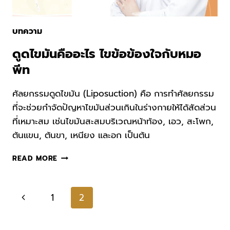
บทความ
ดูดไขมันคืออะไร ไขข้อข้องใจกับหมอ
พีท
ศัลยกรรมดูดไขมัน (Liposuction) คือ การทำศัลยกรรม
ที่จะช่วยกำจัดปัญหาไขมันส่วนเกินในร่างกายให้ได้สัดส่วน
ที่เหมาะสม เช่นไขมันสะสมบริเวณหน้าท้อง, เอว, สะโพก,
ต้นแขน, ต้นขา, เหนียง และอก เป็นต้น
ดูด
READ MORE
ไข
มัน
คือ
Page
Previous
1
2
อะไร
navigation
ไขข้อ
Page
ข้องใจ