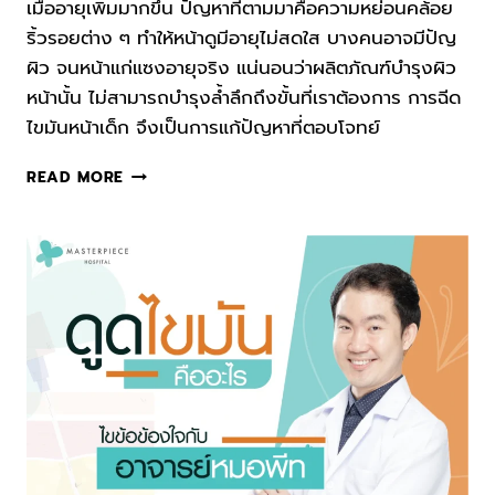
เมื่ออายุเพิ่มมากขึ้น ปัญหาที่ตามมาคือความหย่อนคล้อย
ริ้วรอยต่าง ๆ ทำให้หน้าดูมีอายุไม่สดใส บางคนอาจมีปัญ
ผิว จนหน้าแก่แซงอายุจริง แน่นอนว่าผลิตภัณฑ์บำรุงผิว
หน้านั้น ไม่สามารถบำรุงล้ำลึกถึงขั้นที่เราต้องการ การฉีด
ไขมันหน้าเด็ก จึงเป็นการแก้ปัญหาที่ตอบโจทย์
เคล็ด
READ MORE
ลับ
โกง
อายุ
ด้วย
การ
ฉีด
ไข
มัน
หน้า