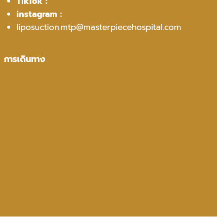
TikTok :
@lipomasterpiece
instagram :
lipomasterpiece.official
liposuction.mtp@masterpiecehospital.com
การเดินทาง