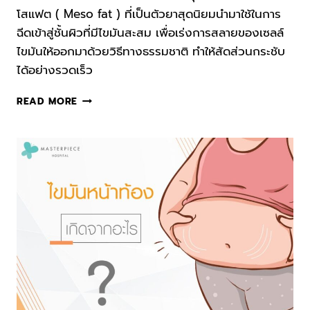
โสแฟต ( Meso fat ) ที่เป็นตัวยาสุดนิยมนำมาใช้ในการ
ฉีดเข้าสู่ชั้นผิวที่มีไขมันสะสม เพื่อเร่งการสลายของเซลล์
ไขมันให้ออกมาด้วยวิธีทางธรรมชาติ ทำให้สัดส่วนกระชับ
ได้อย่างรวดเร็ว
สลาย
READ MORE
ไข
มัน
หน้า
ท้อง
ลด
พุง
มุ่ง
กระชับ
ชัด
ทุก
สัดส่วน