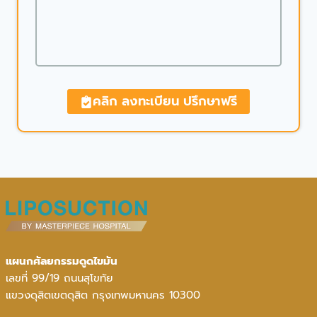
คลิก ลงทะเบียน ปรึกษาฟรี
แผนกศัลยกรรมดูดไขมัน
เลขที่ 99/19 ถนนสุโขทัย
แขวงดุสิตเขตดุสิต กรุงเทพมหานคร 10300