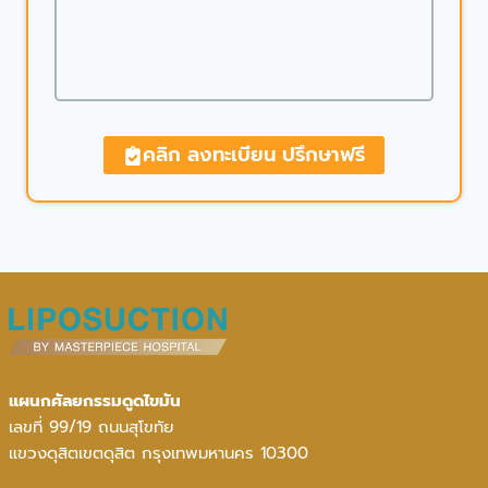
คลิก ลงทะเบียน ปรึกษาฟรี
แผนกศัลยกรรมดูดไขมัน
เลขที่ 99/19 ถนนสุโขทัย
แขวงดุสิตเขตดุสิต กรุงเทพมหานคร 10300