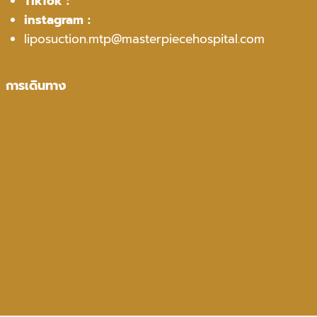
TikTok :
@lipomasterpiece
instagram :
lipomasterpiece.official
liposuction.mtp@masterpiecehospital.com
การเดินทาง