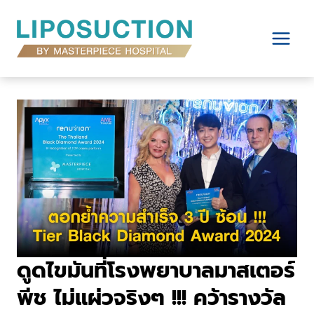
Skip
to
content
ดูดไขมันที่โรงพยาบาลมาสเตอร์
พีช ไม่แผ่วจริงๆ !!! คว้ารางวัล