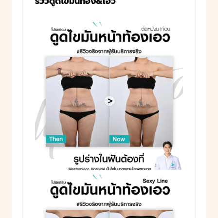
รีวิวดูดไขมันท้อง&เอว