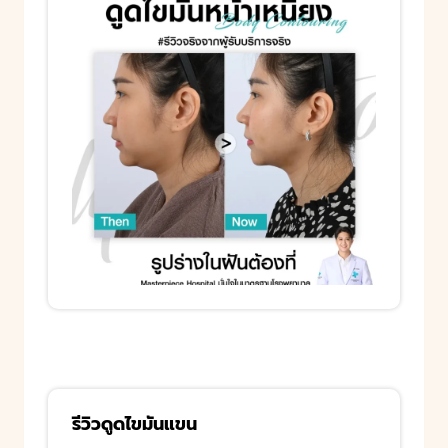
รีวิวดูดไขมันแขน