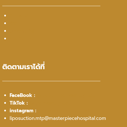
ทีมแพทย์
รีวิว
บทความน่ารู้
การเดินทาง
ติดตามเราได้ที่
FaceBook :
ดูดไขมัน Lipo Masterpiece
TikTok :
@lipomasterpiece
instagram :
lipomasterpiece.official
liposuction.mtp@masterpiecehospital.com